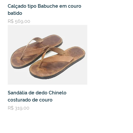
Calçado tipo Babuche em couro
batido
Preço
R$ 569,00
Sandália de dedo Chinelo
costurado de couro
Preço
R$ 319,00