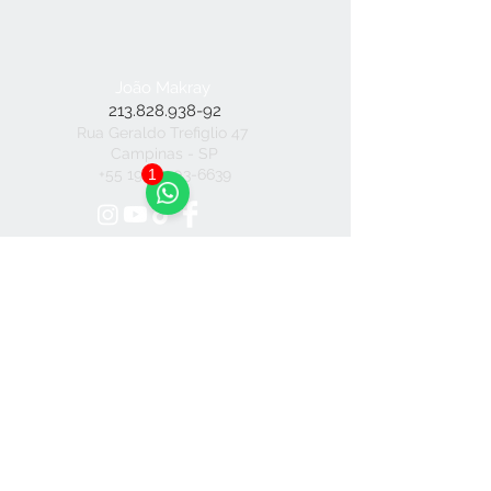
João Makray
213.828.938-92
Rua Geraldo Trefiglio 47
Campinas - SP
1
+55 19 92003-6639
Hub Criativo
Parceria
Aceitamos Pix +