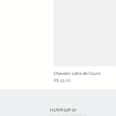
Chaveiro Letra de Couro
Preço
R$ 55,00
João Makray
213.828.938-92
Rua Geraldo Trefiglio 47