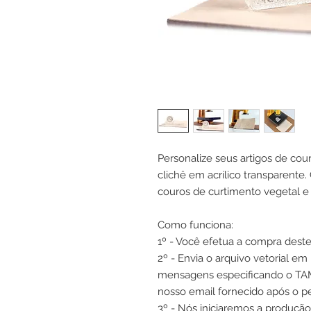
Personalize seus artigos de co
clichê em acrílico transparent
couros de curtimento vegetal e
Como funciona:
1º - Você efetua a compra dest
2º - Envia o arquivo vetorial 
mensagens especificando o TAM
nosso email fornecido após o p
3º - Nós iniciaremos a produçã