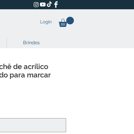
Login
Brindes
chê de acrílico
do para marcar
eço