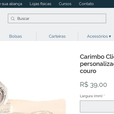
 sua aliança
Lojas físicas
Cursos
Contato
Bolsas
Carteiras
Acessórios ▾
Carimbo Cli
personaliza
couro
Pr
R$ 39,00
Largura (mm)
*