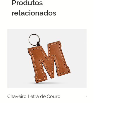
Produtos
relacionados
Chaveiro Letra de Couro
Chaveiro Mudra
Preço
Preço
R$ 55,00
R$ 39,00
João Makray