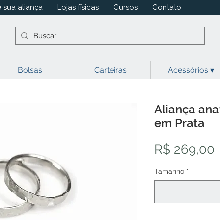
 sua aliança
Lojas físicas
Cursos
Contato
Bolsas
Carteiras
Acessórios ▾
Aliança an
em Prata
R$ 269,00
Tamanho
*