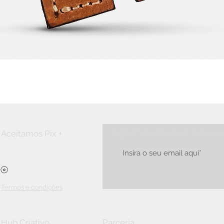
Visualização rápida
Faça parte da nossa lista de
Aceitamos Pix +
Ver pontos
Termos e condições
Hub Criativo
Parceria