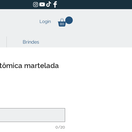
Login
Brindes
atômica martelada
Preço
0/20