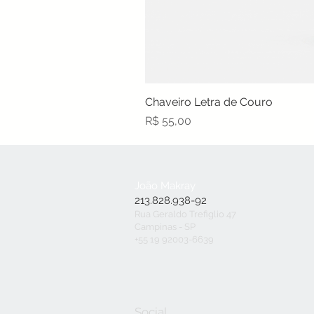
Chaveiro Letra de Couro
Preço
R$ 55,00
João Makray
213.828.938-92
Rua Geraldo Trefiglio 47
Campinas - SP
+55 19 92003-6639
Social