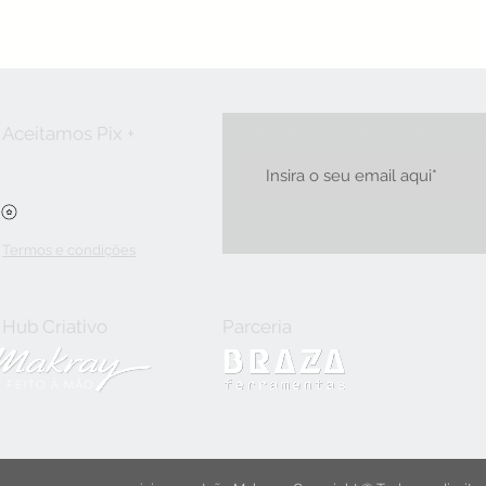
Faça parte da nossa lista de
Aceitamos Pix +
Ver pontos
Termos e condições
Hub Criativo
Parceria