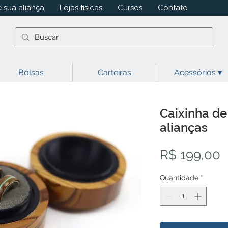
 sua aliança
Lojas físicas
Cursos
Contato
Bolsas
Carteiras
Acessórios ▾
Caixinha de
alianças
P
R$ 199,00
Quantidade
*