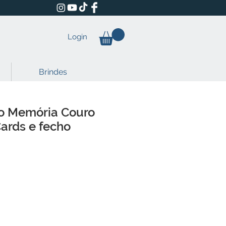
Login
Brindes
ão Memória Couro
ards e fecho
reço