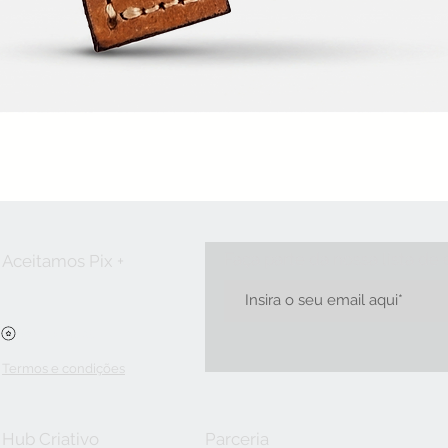
Visualização rápida
Faça parte da nossa lista de
Aceitamos Pix +
Ver pontos
Termos e condições
Hub Criativo
Parceria