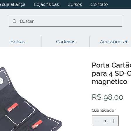
 sua aliança
Lojas físicas
Cursos
Contato
Bolsas
Carteiras
Acessórios ▾
Porta Cart
para 4 SD-C
magnético
P
R$ 98,00
Quantidade
*