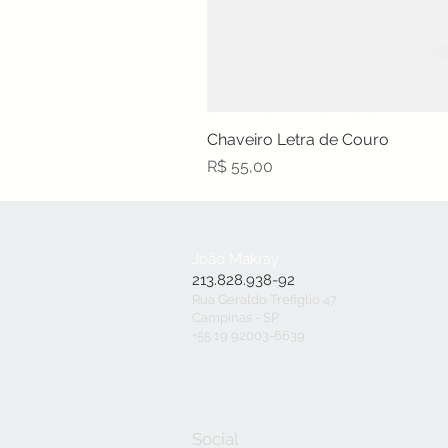
Chaveiro Letra de Couro
Preço
R$ 55,00
João Makray
213.828.938-92
Rua Geraldo Trefiglio 47
Campinas - SP
+55 19 92003-6639
Social